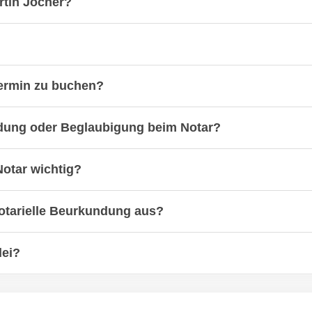
rtin Jocher?
termin zu buchen?
undung oder Beglaubigung beim Notar?
otar wichtig?
 notarielle Beurkundung aus?
lei?