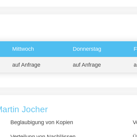
Mittwoch
Donnerstag
F
auf Anfrage
auf Anfrage
a
artin Jocher
Beglaubigung von Kopien
V
Verteilung von Nachlässen
Ü