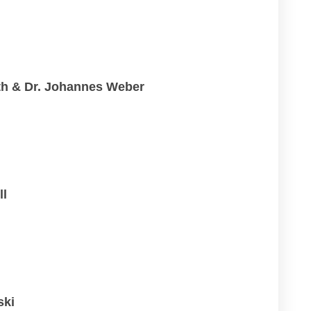
th & Dr. Johannes Weber
ll
ski