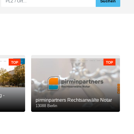
TOP
TOP
g -
pirminpartners Rechtsanwälte Notar
13088 Berlin