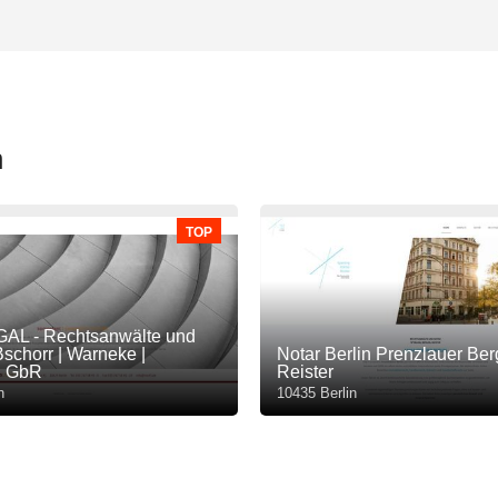
n
TOP
L - Rechtsanwälte und
Bschorr | Warneke |
Notar Berlin Prenzlauer Ber
i GbR
Reister
n
10435 Berlin