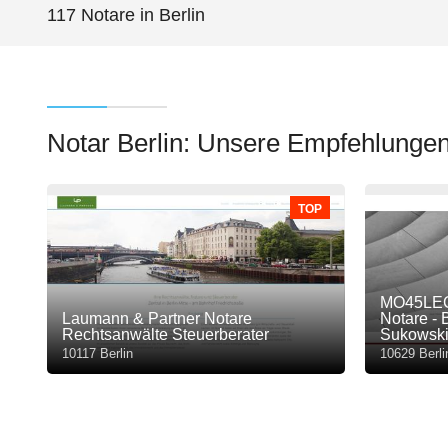
117 Notare in Berlin
Notar Berlin: Unsere Empfehlunge
TOP
MO45LEGA
Laumann & Partner Notare
Notare - 
Rechtsanwälte Steuerberater
Sukowsk
10117 Berlin
10629 Berli