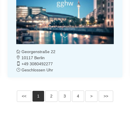
Georgenstraße 22
10117 Berlin
+49 3080492277
Geschlossen Uhr
<<
1
2
3
4
>
>>