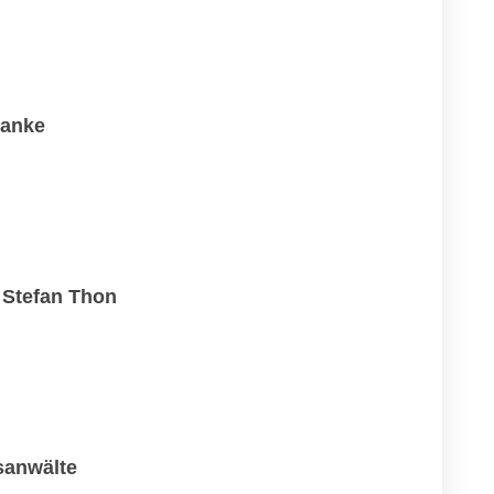
ranke
 Stefan Thon
sanwälte