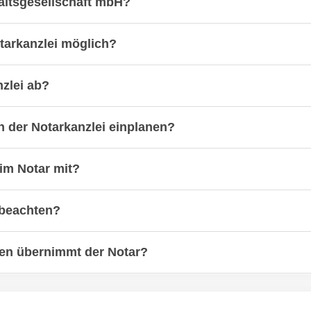
altsgesellschaft mbH?
otarkanzlei möglich?
nzlei ab?
in der Notarkanzlei einplanen?
im Notar mit?
 beachten?
n übernimmt der Notar?