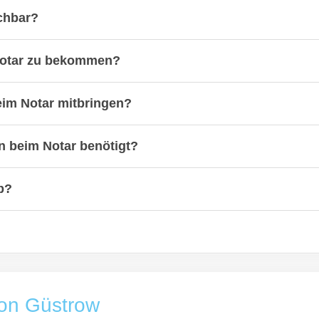
ichbar?
Notar zu bekommen?
beim Notar mitbringen?
 beim Notar benötigt?
b?
von Güstrow