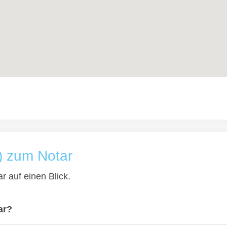
) zum Notar
r auf einen Blick.
ar?