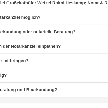
zlei Großekathöfer Wetzel Rokni Heskamp; Notar & 
otarkanzlei möglich?
urkundung oder notarielle Beratung?
in der Notarkanzlei einplanen?
ar mitbringen?
tig?
 Beratung und Beurkundung?