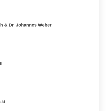
th & Dr. Johannes Weber
ll
ski