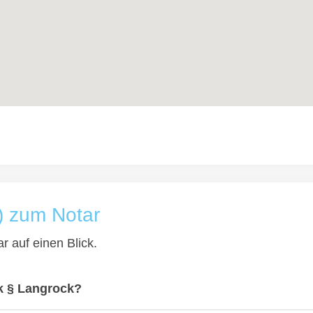
) zum Notar
r auf einen Blick.
k § Langrock?