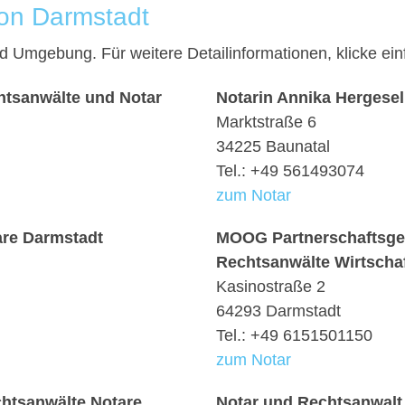
von Darmstadt
und Umgebung. Für weitere Detailinformationen, klicke 
htsanwälte und Notar
Notarin Annika Hergesel
Marktstraße 6
34225 Baunatal
Tel.: +49 561493074
zum Notar
are Darmstadt
MOOG Partnerschaftsges
Rechtsanwälte Wirtschaf
Kasinostraße 2
64293 Darmstadt
Tel.: +49 6151501150
zum Notar
htsanwälte Notare
Notar und Rechtsanwalt