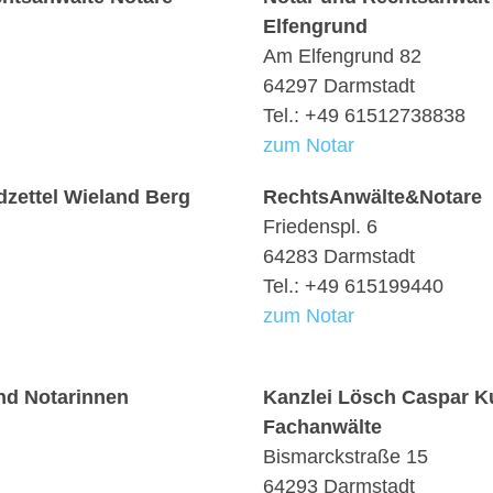
Elfengrund
Am Elfengrund 82
64297 Darmstadt
Tel.: +49 61512738838
zum Notar
zettel Wieland Berg
RechtsAnwälte&Notare
Friedenspl. 6
64283 Darmstadt
Tel.: +49 615199440
zum Notar
nd Notarinnen
Kanzlei Lösch Caspar Ku
Fachanwälte
Bismarckstraße 15
64293 Darmstadt