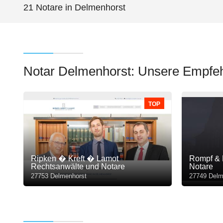
21 Notare in Delmenhorst
Notar Delmenhorst: Unsere Empfe
TOP
Ripken � Kreft � Lamot
Rompf & P
Rechtsanwälte und Notare
Notare
27753 Delmenhorst
27749 Delm