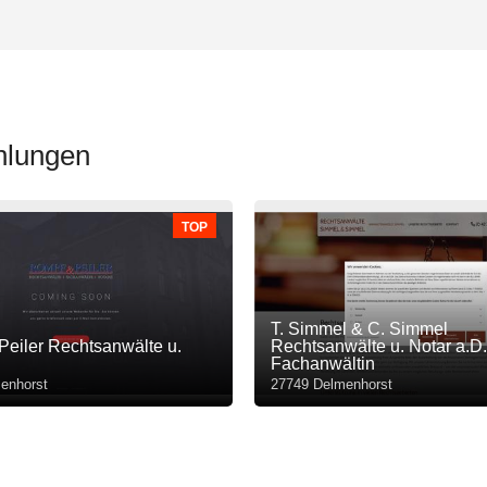
hlungen
TOP
T. Simmel & C. Simmel
eiler Rechtsanwälte u.
Rechtsanwälte u. Notar a.D.
Fachanwältin
enhorst
27749 Delmenhorst