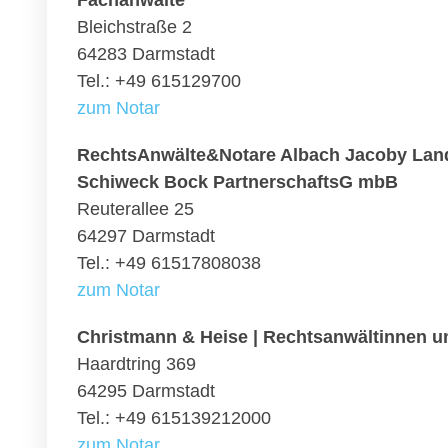
Fachanwälte
Bleichstraße 2
64283 Darmstadt
Tel.: +49 615129700
zum Notar
RechtsAnwälte&Notare Albach Jacoby Land
Schiweck Bock PartnerschaftsG mbB
Reuterallee 25
64297 Darmstadt
Tel.: +49 61517808038
zum Notar
Christmann & Heise | Rechtsanwältinnen u
Haardtring 369
64295 Darmstadt
Tel.: +49 615139212000
zum Notar