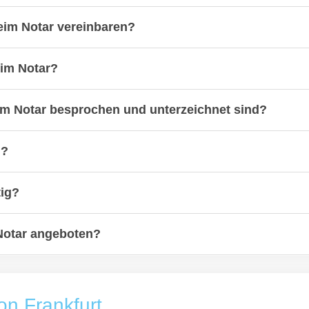
eim Notar vereinbaren?
eim Notar?
eim Notar besprochen und unterzeichnet sind?
n?
tig?
Notar angeboten?
on Frankfurt