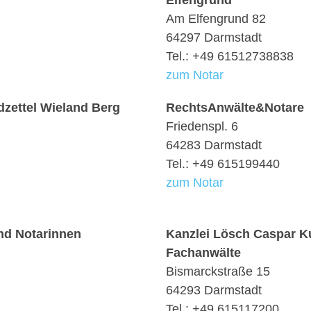
Elfengrund
Am Elfengrund 82
64297 Darmstadt
Tel.: +49 61512738838
zum Notar
zettel Wieland Berg
RechtsAnwälte&Notare
Friedenspl. 6
64283 Darmstadt
Tel.: +49 615199440
zum Notar
nd Notarinnen
Kanzlei Lösch Caspar Ku
Fachanwälte
Bismarckstraße 15
64293 Darmstadt
Tel.: +49 615117200