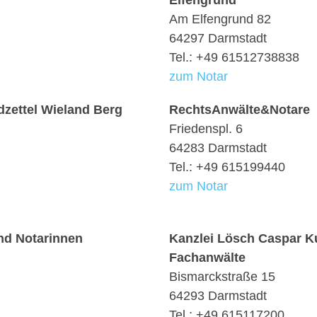
Elfengrund
Am Elfengrund 82
64297 Darmstadt
Tel.: +49 61512738838
zum Notar
zettel Wieland Berg
RechtsAnwälte&Notare
Friedenspl. 6
64283 Darmstadt
Tel.: +49 615199440
zum Notar
nd Notarinnen
Kanzlei Lösch Caspar Ku
Fachanwälte
Bismarckstraße 15
64293 Darmstadt
Tel.: +49 615117200