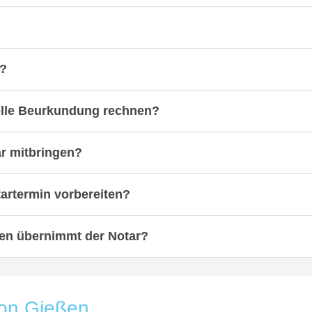
n?
ielle Beurkundung rechnen?
ar mitbringen?
artermin vorbereiten?
n übernimmt der Notar?
von Gießen