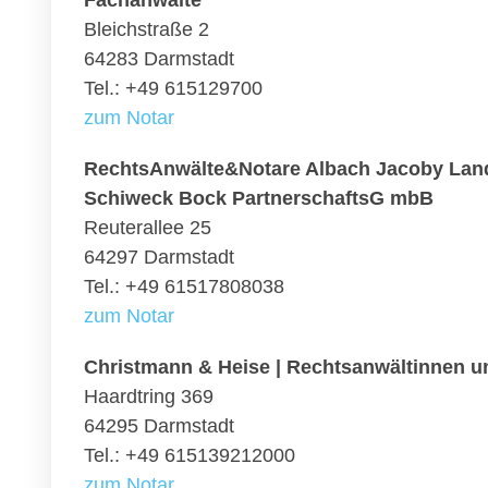
Fachanwälte
Bleichstraße 2
64283 Darmstadt
Tel.: +49 615129700
zum Notar
RechtsAnwälte&Notare Albach Jacoby Land
Schiweck Bock PartnerschaftsG mbB
Reuterallee 25
64297 Darmstadt
Tel.: +49 61517808038
zum Notar
Christmann & Heise | Rechtsanwältinnen u
Haardtring 369
64295 Darmstadt
Tel.: +49 615139212000
zum Notar