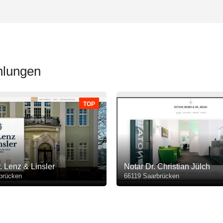
hlungen
TOP
. Lenz & Linsler
Notar Dr. Christian Jülch
brücken
66119 Saarbrücken