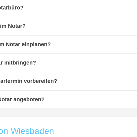
otarbüro?
eim Notar?
eim Notar einplanen?
ar mitbringen?
artermin vorbereiten?
Notar angeboten?
von Wiesbaden